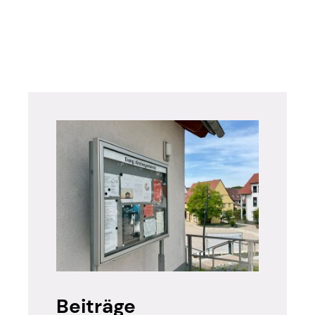
mmen
s - Königstöchter
Posaunenchor
is - Männerhauskreis
Seelsorge
s für Frauen und Männer
sionsunabhängig)
ck – ein Raum für Frauen
mschule
radler
den im Lichtblick
nd Gebetsabend
zweit (für Ehepaare)
Beiträge