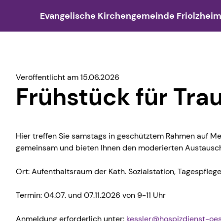
Evangelische Kirchengemeinde Friolzhei
Mitarbeiter
Gottesdienste
Kinder- und Jugendarbeit
Gebäude
Predigten
Erwachsen
Kirchengemeinderat
Allgemeines zu Gottesdiensten
Jugendgottesdienst
Junge Gott
Agapitus
Bibel & 
Veröffentlicht am 15.06.2026
Ehrenamtliche
Familiengottesdienste
Jugendwoche truestory
Evangel
Minikirc
Bibelab
Frühstück für Tra
Pfarrer
Musikteam-Gottesdienste
Teenkreis
Pfarrhau
Kinderki
Frauenkr
Weitere Angestellte
Abendgottesdienste
TRAINEE
Unser Logo
Jugendg
Gebetsk
Hier treffen Sie samstags in geschütztem Rahmen auf Men
Jugendreferenten
Livestream
Konfirmation
Gebets
gemeinsam und bieten Ihnen den moderierten Austausch
Jugendausschuss
Audio-Gottesdienste
Young Teens
Gemeind
Ort: Aufenthaltsraum der Kath. Sozialstation, Tagespflege 
Missionarin
Jungschar
Hausbe
Termin: 04.07. und 07.11.2026 von 9-11 Uhr
KiBi-Treff
Hauskrei
Anmeldung erforderlich unter:
kessler@hospizdienst-oes