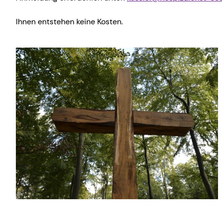
Kinderaktionstag
Hauskrei
Ihnen entstehen keine Kosten.
Kinderferientag
Hauskre
Kinderkirche
Hauskrei
(konfes
Krabbelgruppe
Lichtbli
Mädchentreff
MiA-Bau
Miniclub
Montags
Minikirche
Roter Fa
Sing- u
Zeit zu 