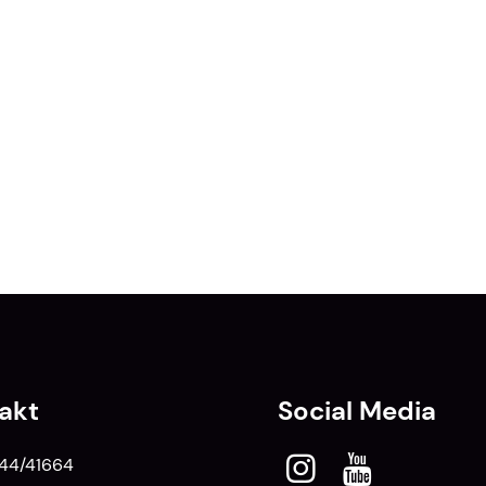
akt
Social Media
44/41664