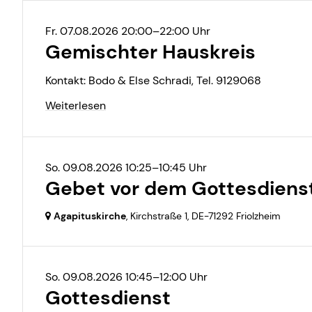
Kinderaktionstag
Hauskrei
Fr. 07.08.2026 20:00–22:00 Uhr
Kinderferientag
Hauskre
Gemischter Hauskreis
Kinderkirche
Hauskrei
(konfes
Kontakt: Bodo & Else Schradi, Tel. 9129068
Krabbelgruppe
Lichtbli
Weiterlesen
Mädchentreff
MiA-Bau
Miniclub
Montags
So. 09.08.2026 10:25–10:45 Uhr
Minikirche
Gebet vor dem Gottesdiens
Roter Fa
Agapituskirche
, Kirchstraße 1,
DE-71292 Friolzheim
Sing- u
Zeit zu 
So. 09.08.2026 10:45–12:00 Uhr
Gottesdienst