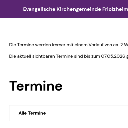
Evangelische Kirchengemeinde Friolzhei
Mitarbeiter
Gottesdienste
Kinder- und Jugendarbeit
Gebäude
Predigten
Erwachsen
Kirchengemeinderat
Allgemeines zu Gottesdiensten
Jugendgottesdienst
Junge Gott
Agapitus
Bibel & 
Die Termine werden immer mit einem Vorlauf von ca. 2 Wo
Ehrenamtliche
Familiengottesdienste
Jugendwoche truestory
Evangel
Minikirc
Bibelab
Die aktuell sichtbaren Termine sind bis zum 07.05.2026 g
Pfarrer
Musikteam-Gottesdienste
Teenkreis
Pfarrhau
Kinderki
Frauenkr
Weitere Angestellte
Abendgottesdienste
TRAINEE
Unser Logo
Jugendg
Gebetsk
Termine
Jugendreferenten
Livestream
Konfirmation
Gebets
Jugendausschuss
Audio-Gottesdienste
Young Teens
Gemeind
Missionarin
Jungschar
Hausbe
Alle Termine
KiBi-Treff
Hauskrei