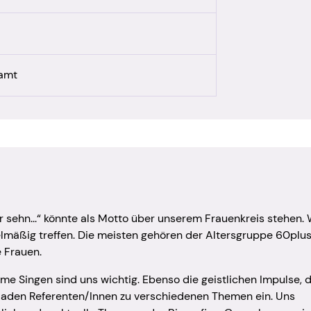
s - Königstöchter
Posaunenchor
is - Männerhauskreis
Seelsorge
s für Frauen und Männer
ramt
sionsunabhängig)
ck – ein Raum für Frauen
mschule
radler
den im Lichtblick
r sehn...“ könnte als Motto über unserem Frauenkreis stehen. 
nd Gebetsabend
lmäßig treffen. Die meisten gehören der Altersgruppe 60plus
zweit (für Ehepaare)
 Frauen.
 Singen sind uns wichtig. Ebenso die geistlichen Impulse, d
 laden Referenten/Innen zu verschiedenen Themen ein. Uns