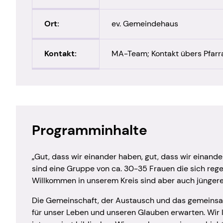
Kinderaktionstag
Hauskrei
Ort:
ev. Gemeindehaus
Kinderferientag
Hauskre
Kinderkirche
Hauskrei
Kontakt:
MA-Team; Kontakt übers Pfar
(konfes
Krabbelgruppe
Lichtbli
Mädchentreff
MiA-Bau
Miniclub
Montags
Minikirche
Programminhalte
Roter Fa
„Gut, dass wir einander haben, gut, dass wir einande
Sing- u
sind eine Gruppe von ca. 30-35 Frauen die sich rege
Zeit zu 
Willkommen in unserem Kreis sind aber auch jüngere
Die Gemeinschaft, der Austausch und das gemeinsame
für unser Leben und unseren Glauben erwarten. Wir