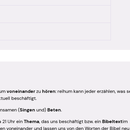
s - Königstöchter
Posaunenchor
is - Männerhauskreis
Seelsorge
s für Frauen und Männer
sionsunabhängig)
ck – ein Raum für Frauen
mschule
radler
den im Lichtblick
 um
voneinander
zu
hören
: reihum kann jeder erzählen, was s
nd Gebetsabend
tuell beschäftigt.
zweit (für Ehepaare)
insamen (
Singen
und)
Beten
.
 21 Uhr ein
Thema
, das uns beschäftigt bzw. ein
Bibeltext
im
ernen voneinander und lassen uns von den Worten der Bibel neu