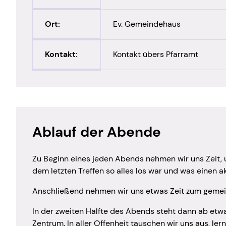
Kinderaktionstag
Hauskrei
Ort:
Ev. Gemeindehaus
Kinderferientag
Hauskre
Kinderkirche
Hauskrei
Kontakt:
Kontakt übers Pfarramt
(konfes
Krabbelgruppe
Lichtbli
Mädchentreff
MiA-Bau
Miniclub
Montags
Minikirche
Ablauf der Abende
Roter Fa
Zu Beginn eines jeden Abends nehmen wir uns Zeit,
Sing- u
dem letzten Treffen so alles los war und was einen ak
Zeit zu 
Anschließend nehmen wir uns etwas Zeit zum geme
In der zweiten Hälfte des Abends steht dann ab etwa
Zentrum. In aller Offenheit tauschen wir uns aus, l